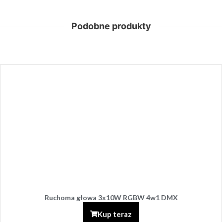
Podobne produkty
Reflektor PAR LED 7x10W RGBW na Statywie z regulacją
wysokości + Pilot
Kup teraz