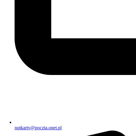
nutkartv@poczta.onet.pl