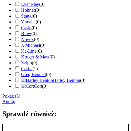
Ever Play
(
0
)
Hohner
(
0
)
Stagg
(
0
)
Yamaha
(
0
)
Casio
(
0
)
Blow
(
0
)
Novox
(
0
)
J. Michael
(
0
)
Ka-Line
(
0
)
Kruger & Matz
(
0
)
Zzipp
(
0
)
Casha
(
1
)
Greg Bennett
(
0
)
Harley Benton
(
0
)
Cort
(
0
)
Pokaż
(
5
)
Anuluj
Sprawdź również: