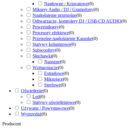
Nagłowne / Krawatowe
(
0
)
Miksery Audio / DJ / Gramofony
(
0
)
Nagłośnienie przenośne
(
0
)
Odtwarzacze, kontrolery DJ / USB-CD AUDIO
(
0
)
Powermiksery
(
0
)
Procesory efektowe
(
0
)
Przenośne nagłośnienie Karaoke
(
0
)
Statywy kolumnowe
(
0
)
Subwoofery
(
0
)
Słuchawki
(
0
)
Nauszne
(
0
)
Wzmacniacze
(
0
)
Estradowe
(
0
)
Miksujące
(
0
)
Strefowe
(
0
)
Oświetlenie
(
0
)
Led
(
0
)
Statywy oświetleniowe
(
0
)
Używane / Powystawowe
(
0
)
Wyprzedaż
(
0
)
Producent