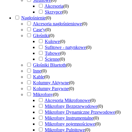
Strunowe
(
0
)
Akcesoria
(
0
)
Skrzypce
(
0
)
Nagłośnienie
(
0
)
Akcesoria nagłośnieniowe
(
0
)
Case'y
(
0
)
Głośniki
(
0
)
Kulowe
(
0
)
Sufitowe - natynkowe
(
0
)
Tubowe
(
0
)
Ścienne
(
0
)
Głośniki Bluetoth
(
0
)
Inne
(
0
)
Kable
(
0
)
Kolumny Aktywne
(
0
)
Kolumny Pasywne
(
0
)
Mikrofony
(
0
)
Akcesoria Mikrofonowe
(
0
)
Mikrofony Bezprzewodowe
(
0
)
Mikrofony Dynamiczne Przewodowe
(
0
)
Mikrofony Instrumentalne
(
0
)
Mikrofony pojemnościowe
(
0
)
Mikrofony Pulpitowe
(
0
)