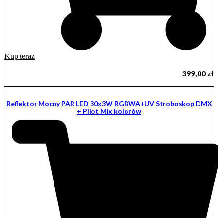
Kup teraz
399,00
zł
Reflektor Mocny PAR LED 30x3W RGBWA+UV Stroboskop DMX
+ Pilot Mix kolorów