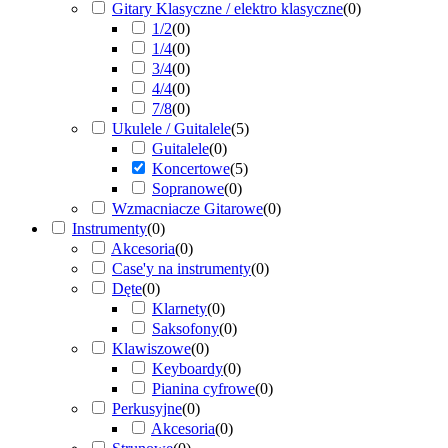
Gitary Klasyczne / elektro klasyczne
(
0
)
1/2
(
0
)
1/4
(
0
)
3/4
(
0
)
4/4
(
0
)
7/8
(
0
)
Ukulele / Guitalele
(
5
)
Guitalele
(
0
)
Koncertowe
(
5
)
Sopranowe
(
0
)
Wzmacniacze Gitarowe
(
0
)
Instrumenty
(
0
)
Akcesoria
(
0
)
Case'y na instrumenty
(
0
)
Dęte
(
0
)
Klarnety
(
0
)
Saksofony
(
0
)
Klawiszowe
(
0
)
Keyboardy
(
0
)
Pianina cyfrowe
(
0
)
Perkusyjne
(
0
)
Akcesoria
(
0
)