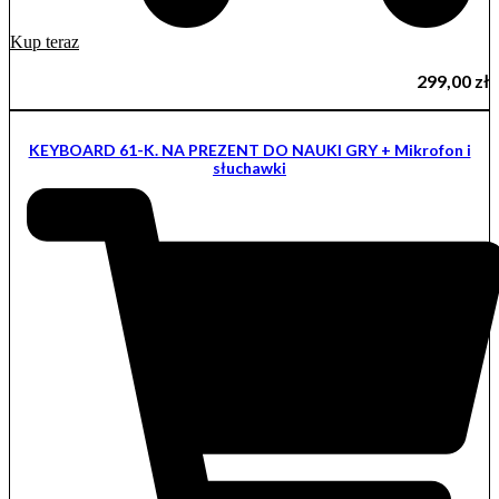
Kup teraz
299,00
zł
KEYBOARD 61-K. NA PREZENT DO NAUKI GRY + Mikrofon i
słuchawki