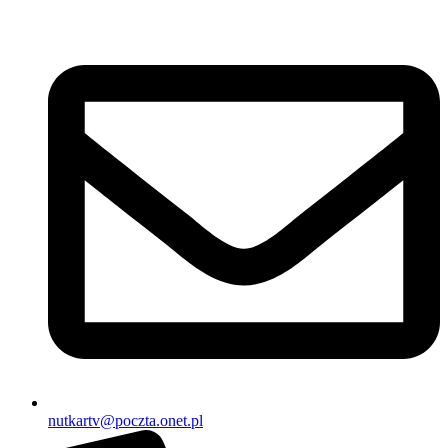
nutkartv@poczta.onet.pl