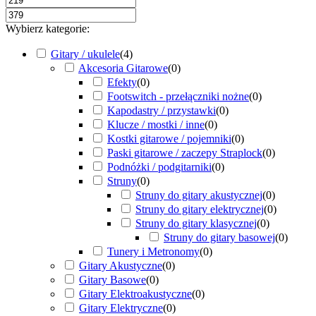
Wybierz kategorie:
Gitary / ukulele
(
4
)
Akcesoria Gitarowe
(
0
)
Efekty
(
0
)
Footswitch - przełączniki nożne
(
0
)
Kapodastry / przystawki
(
0
)
Klucze / mostki / inne
(
0
)
Kostki gitarowe / pojemniki
(
0
)
Paski gitarowe / zaczepy Straplock
(
0
)
Podnóżki / podgitarniki
(
0
)
Struny
(
0
)
Struny do gitary akustycznej
(
0
)
Struny do gitary elektrycznej
(
0
)
Struny do gitary klasycznej
(
0
)
Struny do gitary basowej
(
0
)
Tunery i Metronomy
(
0
)
Gitary Akustyczne
(
0
)
Gitary Basowe
(
0
)
Gitary Elektroakustyczne
(
0
)
Gitary Elektryczne
(
0
)